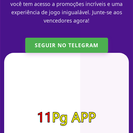
você tem acesso a promoções incríveis e uma
experiência de jogo inigualável. Junte-se aos
vencedores agora!
SEGUIR NO TELEGRAM