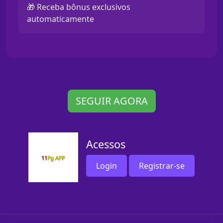
🎁 Receba bônus exclusivos
automaticamente
SEGUIR AGORA
Acessos
Login
Registrar-se