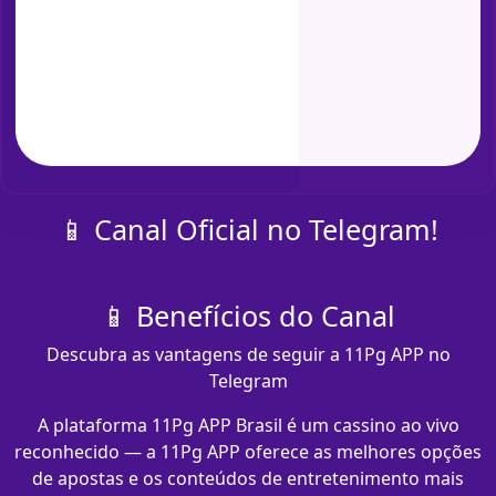
📱 Canal Oficial no Telegram!
📱 Benefícios do Canal
Descubra as vantagens de seguir a 11Pg APP no
Telegram
A plataforma 11Pg APP Brasil é um cassino ao vivo
reconhecido — a 11Pg APP oferece as melhores opções
de apostas e os conteúdos de entretenimento mais