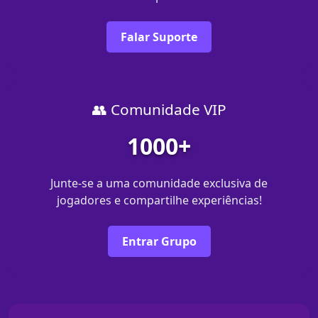
Falar Suporte
👥 Comunidade VIP
1000+
Junte-se a uma comunidade exclusiva de
jogadores e compartilhe experiências!
Entrar Grupo