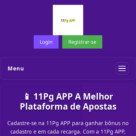
Login
Registrar-se
Menu
📱 11Pg APP A Melhor
Plataforma de Apostas
Cadastre-se na 11Pg APP para ganhar bônus no
cadastro e em cada recarga. Com a 11Pg APP,