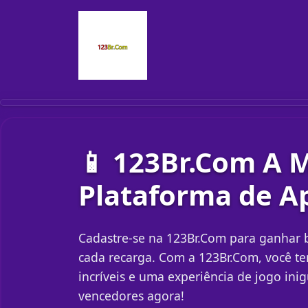
📱 123Br.Com A 
Plataforma de A
Cadastre-se na 123Br.Com para ganhar 
cada recarga. Com a 123Br.Com, você t
incríveis e uma experiência de jogo inig
vencedores agora!