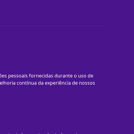
ões pessoais fornecidas durante o uso de
elhoria contínua da experiência de nossos