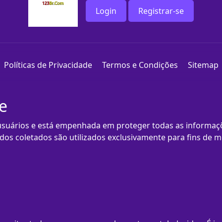
Login
Registrar-se
Políticas de Privacidade
Termos e Condições
Sitemap
de
 usuários e está empenhada em proteger todas as informaç
os coletados são utilizados exclusivamente para fins de m