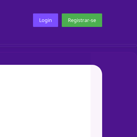
Login
Registrar-se