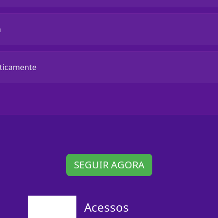
a
aticamente
SEGUIR AGORA
Acessos