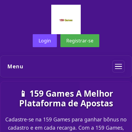
Login
Registrar-se
Menu
📱 159 Games A Melhor
Plataforma de Apostas
Cadastre-se na 159 Games para ganhar bônus no
cadastro e em cada recarga. Com a 159 Games,