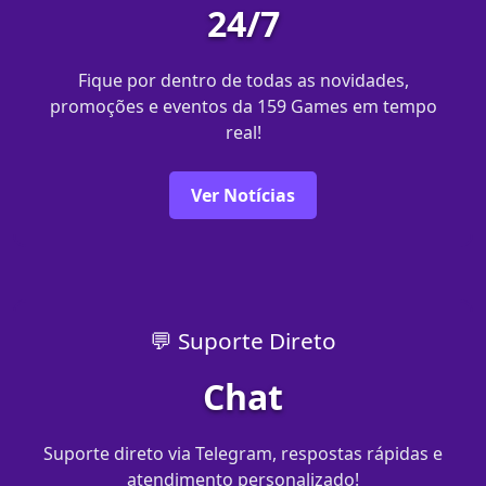
24/7
Fique por dentro de todas as novidades,
promoções e eventos da 159 Games em tempo
real!
Ver Notícias
💬 Suporte Direto
Chat
Suporte direto via Telegram, respostas rápidas e
atendimento personalizado!