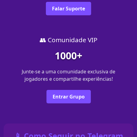
Falar Suporte
👥 Comunidade VIP
1000+
Junte-se a uma comunidade exclusiva de
jogadores e compartilhe experiências!
Entrar Grupo
📱 Como Seguir no Telegram