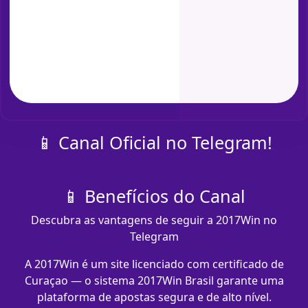
📱 Canal Oficial no Telegram!
📱 Benefícios do Canal
Descubra as vantagens de seguir a 2017Win no
Telegram
A 2017Win é um site licenciado com certificado de
Curaçao — o sistema 2017Win Brasil garante uma
plataforma de apostas segura e de alto nível.