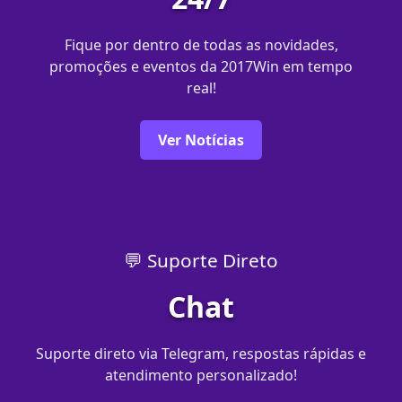
Fique por dentro de todas as novidades,
promoções e eventos da 2017Win em tempo
real!
Ver Notícias
💬 Suporte Direto
Chat
Suporte direto via Telegram, respostas rápidas e
atendimento personalizado!