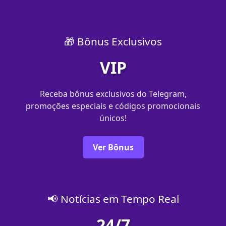
🎁 Bônus Exclusivos
VIP
Receba bônus exclusivos do Telegram,
promoções especiais e códigos promocionais
únicos!
Ver Bônus
📢 Notícias em Tempo Real
24/7