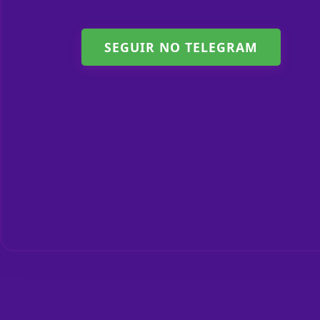
SEGUIR NO TELEGRAM