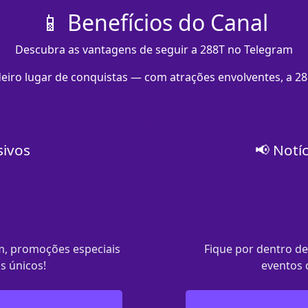
📱 Benefícios do Canal
Descubra as vantagens de seguir a 288T no Telegram
iro lugar de conquistas — com atrações envolventes, a 288T 
sivos
📢 Notí
m, promoções especiais
Fique por dentro d
s únicos!
eventos 