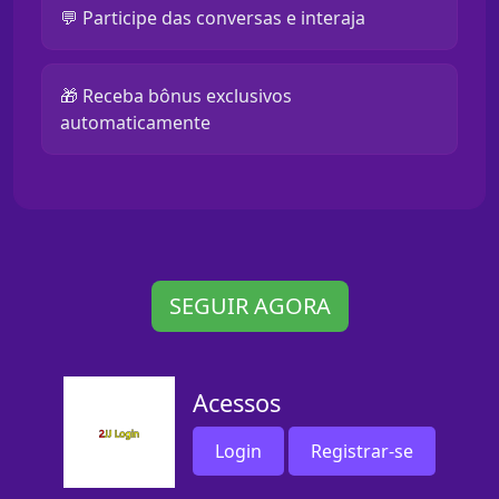
💬 Participe das conversas e interaja
🎁 Receba bônus exclusivos
automaticamente
SEGUIR AGORA
Acessos
Login
Registrar-se