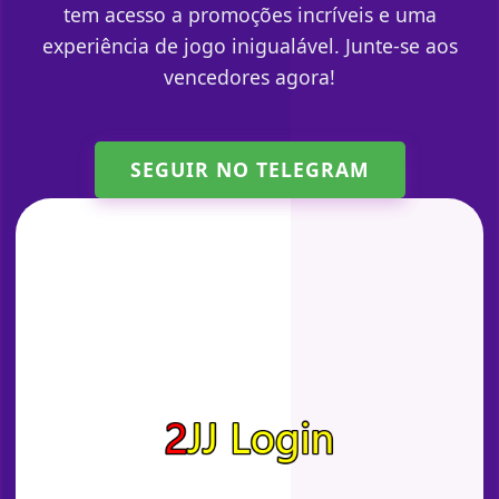
tem acesso a promoções incríveis e uma
experiência de jogo inigualável. Junte-se aos
vencedores agora!
SEGUIR NO TELEGRAM