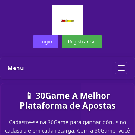
Login
Registrar-se
Menu
📱 30Game A Melhor
Plataforma de Apostas
Cadastre-se na 30Game para ganhar bônus no
cadastro e em cada recarga. Com a 30Game, você