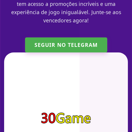
tem acesso a promoções incríveis e uma
experiência de jogo inigualável. Junte-se aos
vencedores agora!
SEGUIR NO TELEGRAM