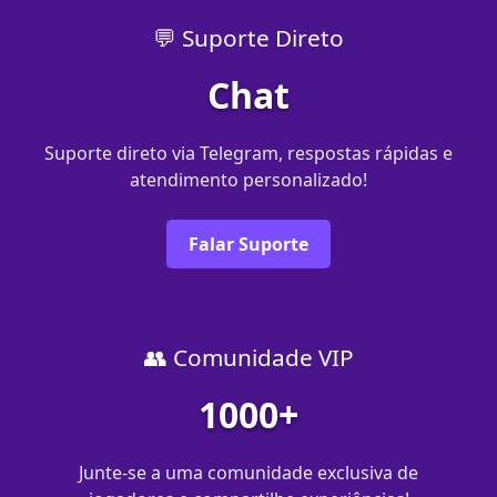
💬 Suporte Direto
Chat
Suporte direto via Telegram, respostas rápidas e
atendimento personalizado!
Falar Suporte
👥 Comunidade VIP
1000+
Junte-se a uma comunidade exclusiva de