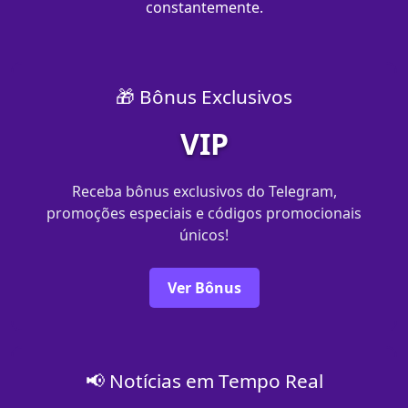
constantemente.
🎁 Bônus Exclusivos
VIP
Receba bônus exclusivos do Telegram,
promoções especiais e códigos promocionais
únicos!
Ver Bônus
📢 Notícias em Tempo Real