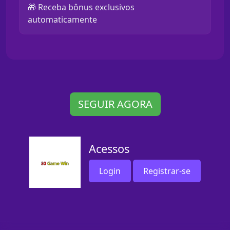
🎁 Receba bônus exclusivos
automaticamente
SEGUIR AGORA
Acessos
Login
Registrar-se