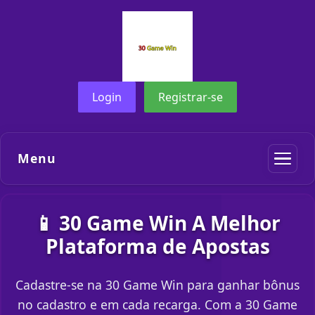
Login
Registrar-se
Menu
📱 30 Game Win A Melhor
Plataforma de Apostas
Cadastre-se na 30 Game Win para ganhar bônus
no cadastro e em cada recarga. Com a 30 Game