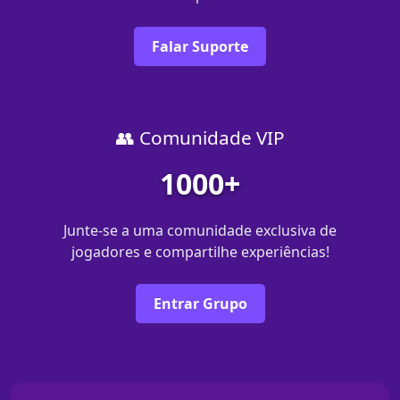
Falar Suporte
👥 Comunidade VIP
1000+
Junte-se a uma comunidade exclusiva de
jogadores e compartilhe experiências!
Entrar Grupo