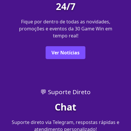
24/7
Fique por dentro de todas as novidades,
promoções e eventos da 30 Game Win em
tempo real!
Ver Notícias
💬 Suporte Direto
Chat
Suporte direto via Telegram, respostas rápidas e
atendimento personalizado!