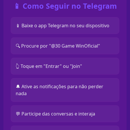
📱 Como Seguir no Telegram
📱 Baixe o app Telegram no seu dispositivo
🔍 Procure por "@30 Game WinOficial"
👆 Toque em "Entrar" ou "Join"
🔔 Ative as notificações para não perder
nada
💬 Participe das conversas e interaja