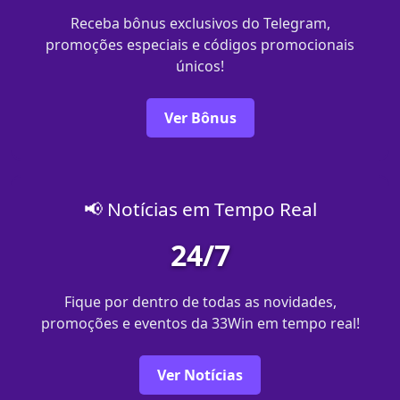
Receba bônus exclusivos do Telegram,
promoções especiais e códigos promocionais
únicos!
Ver Bônus
📢 Notícias em Tempo Real
24/7
Fique por dentro de todas as novidades,
promoções e eventos da 33Win em tempo real!
Ver Notícias