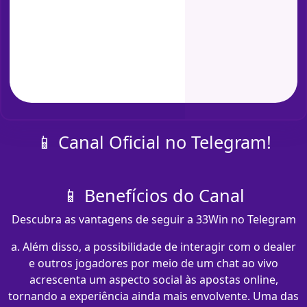
📱 Canal Oficial no Telegram!
📱 Benefícios do Canal
Descubra as vantagens de seguir a 33Win no Telegram
a. Além disso, a possibilidade de interagir com o dealer
e outros jogadores por meio de um chat ao vivo
acrescenta um aspecto social às apostas online,
tornando a experiência ainda mais envolvente. Uma das