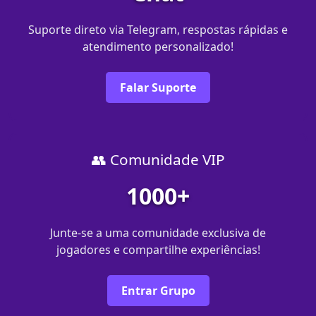
Suporte direto via Telegram, respostas rápidas e
atendimento personalizado!
Falar Suporte
👥 Comunidade VIP
1000+
Junte-se a uma comunidade exclusiva de
jogadores e compartilhe experiências!
Entrar Grupo