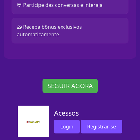
💬 Participe das conversas e interaja
🎁 Receba bônus exclusivos
automaticamente
SEGUIR AGORA
Acessos
Login
Registrar-se