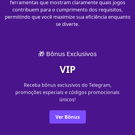
ferramentas que mostram claramente quais jogos
contribuem para o cumprimento dos requisitos,
permitindo que você maximize sua eficiência enquanto
se diverte.
🎁 Bônus Exclusivos
VIP
Receba bônus exclusivos do Telegram,
promoções especiais e códigos promocionais
únicos!
Ver Bônus