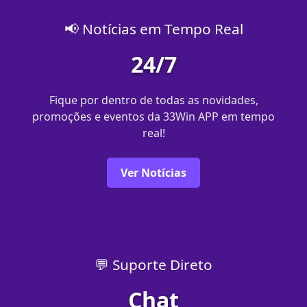
📢 Notícias em Tempo Real
24/7
Fique por dentro de todas as novidades,
promoções e eventos da 33Win APP em tempo
real!
Ver Notícias
💬 Suporte Direto
Chat