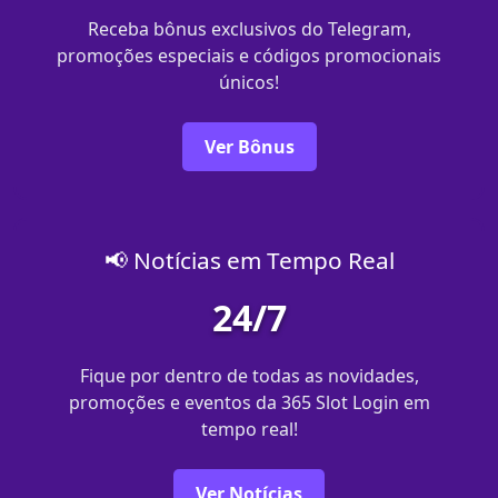
Receba bônus exclusivos do Telegram,
promoções especiais e códigos promocionais
únicos!
Ver Bônus
📢 Notícias em Tempo Real
24/7
Fique por dentro de todas as novidades,
promoções e eventos da 365 Slot Login em
tempo real!
Ver Notícias