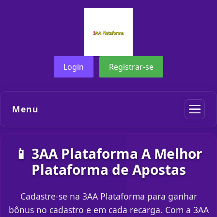
Login
Registrar-se
Menu
📱 3AA Plataforma A Melhor
Plataforma de Apostas
Cadastre-se na 3AA Plataforma para ganhar
bônus no cadastro e em cada recarga. Com a 3AA