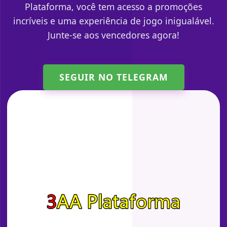
Plataforma, você tem acesso a promoções
incríveis e uma experiência de jogo inigualável.
Junte-se aos vencedores agora!
SEGUIR NO TELEGRAM