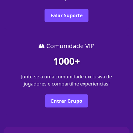
Falar Suporte
👥 Comunidade VIP
1000+
Junte-se a uma comunidade exclusiva de
jogadores e compartilhe experiências!
Entrar Grupo