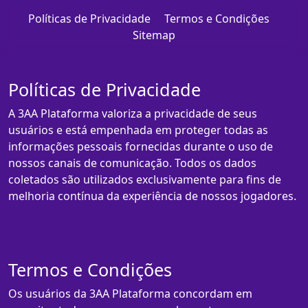
Políticas de Privacidade
Termos e Condições
Sitemap
Políticas de Privacidade
A 3AA Plataforma valoriza a privacidade de seus
usuários e está empenhada em proteger todas as
informações pessoais fornecidas durante o uso de
nossos canais de comunicação. Todos os dados
coletados são utilizados exclusivamente para fins de
melhoria contínua da experiência de nossos jogadores.
Termos e Condições
Os usuários da 3AA Plataforma concordam em