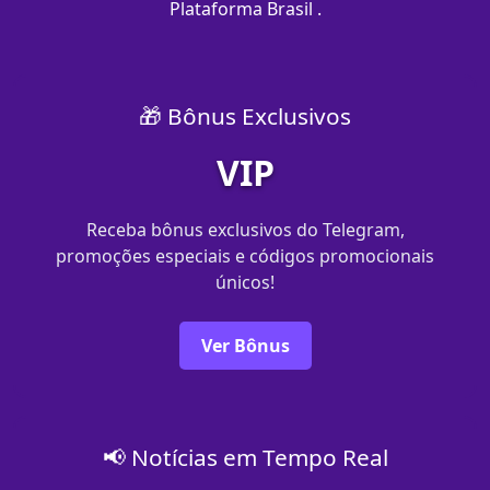
Plataforma Brasil .
🎁 Bônus Exclusivos
VIP
Receba bônus exclusivos do Telegram,
promoções especiais e códigos promocionais
únicos!
Ver Bônus
📢 Notícias em Tempo Real