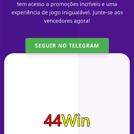
tem acesso a promoções incríveis e uma
experiência de jogo inigualável. Junte-se aos
vencedores agora!
SEGUIR NO TELEGRAM