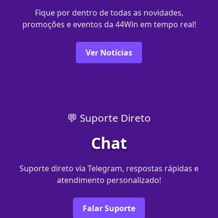
Fique por dentro de todas as novidades,
promoções e eventos da 44Win em tempo real!
Ver Notícias
💬 Suporte Direto
Chat
Suporte direto via Telegram, respostas rápidas e
atendimento personalizado!
Falar Suporte