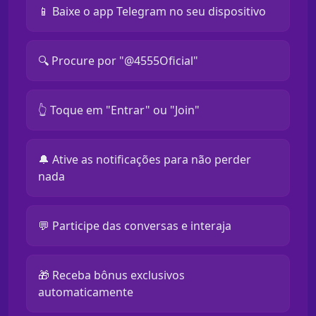
📱 Baixe o app Telegram no seu dispositivo
🔍 Procure por "@4555Oficial"
👆 Toque em "Entrar" ou "Join"
🔔 Ative as notificações para não perder
nada
💬 Participe das conversas e interaja
🎁 Receba bônus exclusivos
automaticamente