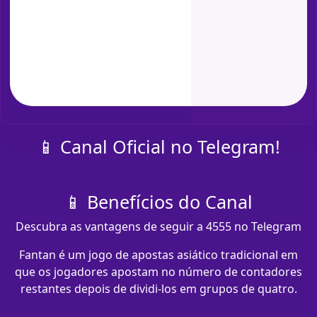
📱 Canal Oficial no Telegram!
📱 Benefícios do Canal
Descubra as vantagens de seguir a 4555 no Telegram
Fantan é um jogo de apostas asiático tradicional em
que os jogadores apostam no número de contadores
restantes depois de dividi-los em grupos de quatro.