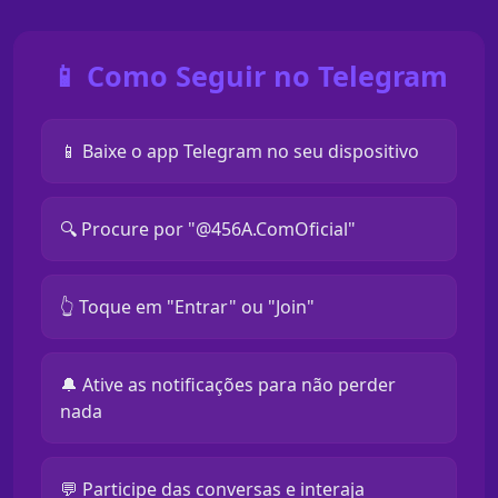
📱 Como Seguir no Telegram
📱 Baixe o app Telegram no seu dispositivo
🔍 Procure por "@456A.ComOficial"
👆 Toque em "Entrar" ou "Join"
🔔 Ative as notificações para não perder
nada
💬 Participe das conversas e interaja