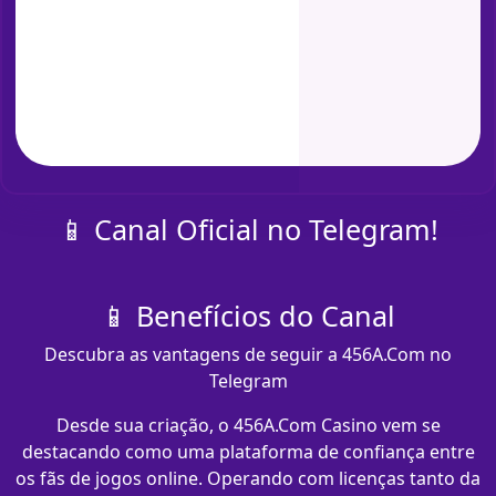
📱 Canal Oficial no Telegram!
📱 Benefícios do Canal
Descubra as vantagens de seguir a 456A.Com no
Telegram
Desde sua criação, o 456A.Com Casino vem se
destacando como uma plataforma de confiança entre
os fãs de jogos online. Operando com licenças tanto da