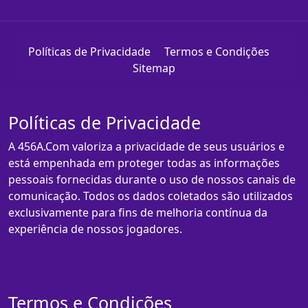
Políticas de Privacidade
Termos e Condições
Sitemap
Políticas de Privacidade
A 456A.Com valoriza a privacidade de seus usuários e
está empenhada em proteger todas as informações
pessoais fornecidas durante o uso de nossos canais de
comunicação. Todos os dados coletados são utilizados
exclusivamente para fins de melhoria contínua da
experiência de nossos jogadores.
Termos e Condições