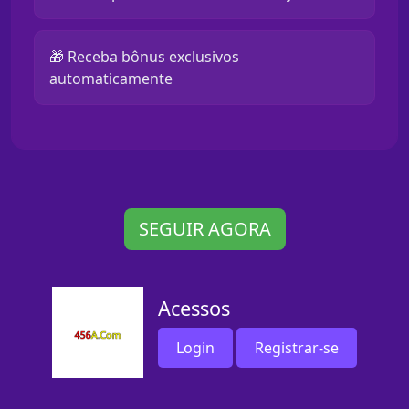
🎁 Receba bônus exclusivos
automaticamente
SEGUIR AGORA
Acessos
Login
Registrar-se