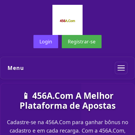
Login
Registrar-se
Menu
📱 456A.Com A Melhor
Plataforma de Apostas
Cadastre-se na 456A.Com para ganhar bônus no
cadastro e em cada recarga. Com a 456A.Com,