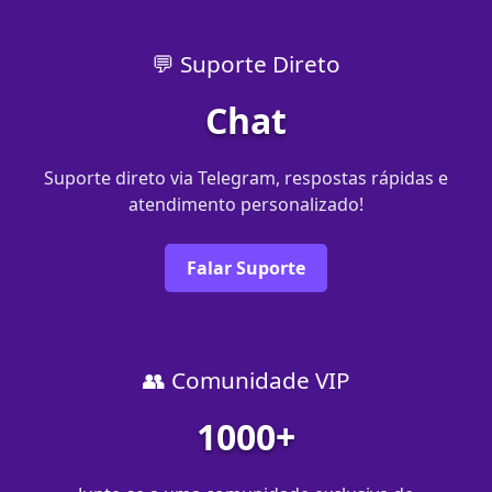
💬 Suporte Direto
Chat
Suporte direto via Telegram, respostas rápidas e
atendimento personalizado!
Falar Suporte
👥 Comunidade VIP
1000+