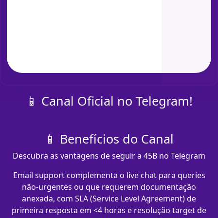
📱 Canal Oficial no Telegram!
📱 Benefícios do Canal
Descubra as vantagens de seguir a 45B no Telegram
Email support complementa o live chat para queries
não-urgentes ou que requerem documentação
anexada, com SLA (Service Level Agreement) de
primeira resposta em <4 horas e resolução target de