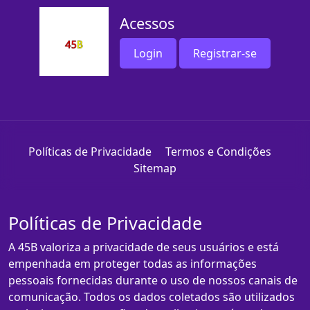
Acessos
Login
Registrar-se
Políticas de Privacidade
Termos e Condições
Sitemap
Políticas de Privacidade
A 45B valoriza a privacidade de seus usuários e está
empenhada em proteger todas as informações
pessoais fornecidas durante o uso de nossos canais de
comunicação. Todos os dados coletados são utilizados