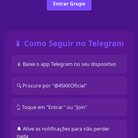
Entrar Grupo
📱 Como Seguir no Telegram
📱 Baixe o app Telegram no seu dispositivo
🔍 Procure por "@45KKOficial"
👆 Toque em "Entrar" ou "Join"
🔔 Ative as notificações para não perder
nada