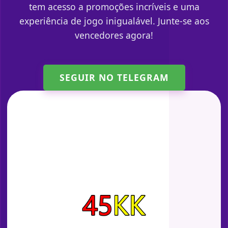
tem acesso a promoções incríveis e uma
experiência de jogo inigualável. Junte-se aos
vencedores agora!
SEGUIR NO TELEGRAM