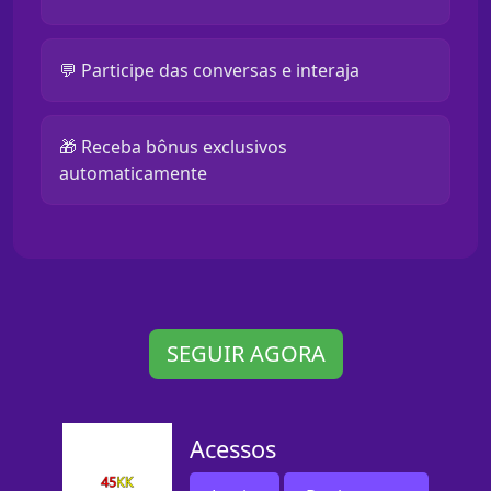
💬 Participe das conversas e interaja
🎁 Receba bônus exclusivos
automaticamente
SEGUIR AGORA
Acessos