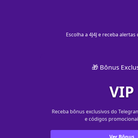
Escolha a 4J4J e receba alertas
🎁 Bônus Exclu
VIP
Receba bônus exclusivos do Telegra
e códigos promocionai
Ver Bônus