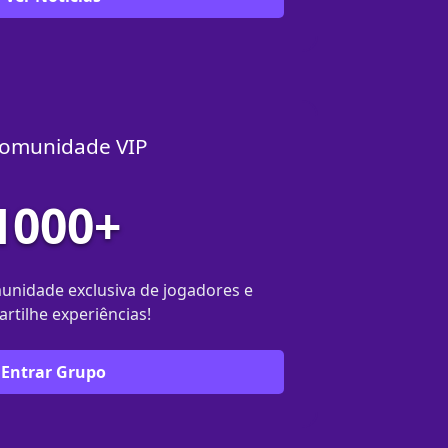
Comunidade VIP
1000+
unidade exclusiva de jogadores e
rtilhe experiências!
Entrar Grupo