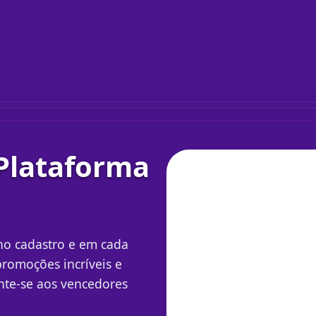
 Plataforma
no cadastro e em cada
promoções incríveis e
unte-se aos vencedores