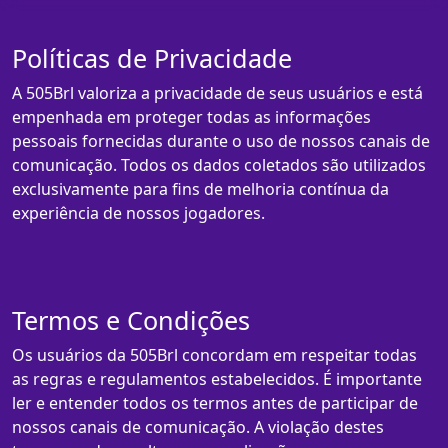
Políticas de Privacidade
A 505Brl valoriza a privacidade de seus usuários e está
empenhada em proteger todas as informações
pessoais fornecidas durante o uso de nossos canais de
comunicação. Todos os dados coletados são utilizados
exclusivamente para fins de melhoria contínua da
experiência de nossos jogadores.
Termos e Condições
Os usuários da 505Brl concordam em respeitar todas
as regras e regulamentos estabelecidos. É importante
ler e entender todos os termos antes de participar de
nossos canais de comunicação. A violação destes