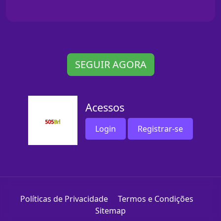
SEGUIR AGORA
Acessos
Login
Registrar-se
Políticas de Privacidade
Termos e Condições
Sitemap