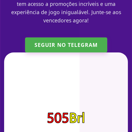
tem acesso a promoções incríveis e uma
experiência de jogo inigualável. Junte-se aos
vencedores agora!
SEGUIR NO TELEGRAM