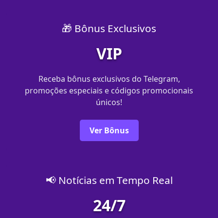
🎁 Bônus Exclusivos
VIP
Receba bônus exclusivos do Telegram,
promoções especiais e códigos promocionais
únicos!
Ver Bônus
📢 Notícias em Tempo Real
24/7