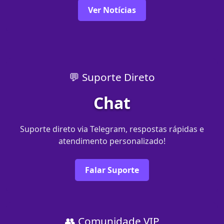
Ver Notícias
💬 Suporte Direto
Chat
Suporte direto via Telegram, respostas rápidas e
atendimento personalizado!
Falar Suporte
👥 Comunidade VIP