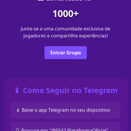
1000+
Junte-se a uma comunidade exclusiva de
jogadores e compartilhe experiências!
Entrar Grupo
📱 Como Seguir no Telegram
📱 Baixe o app Telegram no seu dispositivo
🔍 Procure por "@5542 PlataformaOficial"