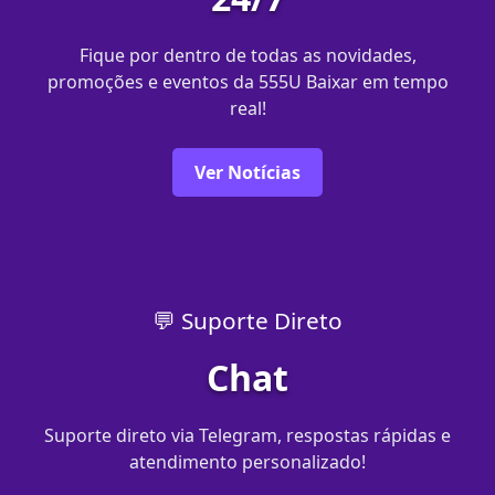
Fique por dentro de todas as novidades,
promoções e eventos da 555U Baixar em tempo
real!
Ver Notícias
💬 Suporte Direto
Chat
Suporte direto via Telegram, respostas rápidas e
atendimento personalizado!