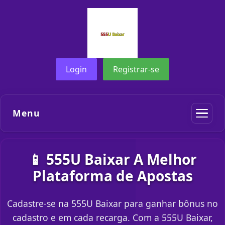
Login
Registrar-se
Menu
📱 555U Baixar A Melhor
Plataforma de Apostas
Cadastre-se na 555U Baixar para ganhar bônus no
cadastro e em cada recarga. Com a 555U Baixar,