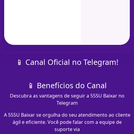
📱 Canal Oficial no Telegram!
📱 Benefícios do Canal
Descubra as vantagens de seguir a 555U Baixar no
Telegram
A 555U Baixar se orgulha do seu atendimento ao cliente
ágil e eficiente. Você pode falar com a equipe de
suporte via