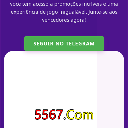
você tem acesso a promoções incríveis e uma
experiência de jogo inigualável. Junte-se aos
vencedores agora!
SEGUIR NO TELEGRAM