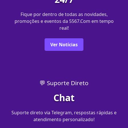
Fique por dentro de todas as novidades,
promoções e eventos da 5567.Com em tempo
real!
Ver Notícias
💬 Suporte Direto
Chat
Suporte direto via Telegram, respostas rápidas e
atendimento personalizado!