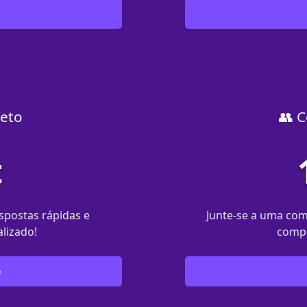
reto
👥 
t
espostas rápidas e
Junte-se a uma com
lizado!
compa
e