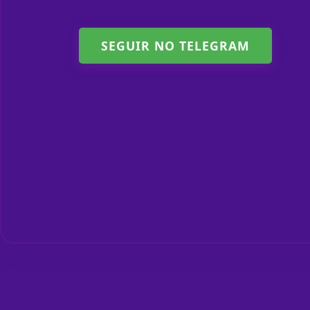
SEGUIR NO TELEGRAM