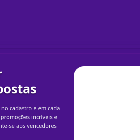
r
postas
 no cadastro e em cada
 promoções incríveis e
unte-se aos vencedores