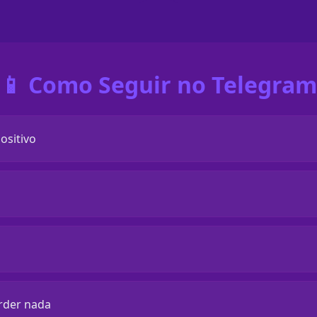
📱 Como Seguir no Telegram
ositivo
erder nada