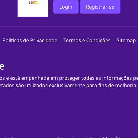
Login
Registrar-se
Políticas de Privacidade
Termos e Condições
Sitemap
de
rios e está empenhada em proteger todas as informações p
tados são utilizados exclusivamente para fins de melhoria