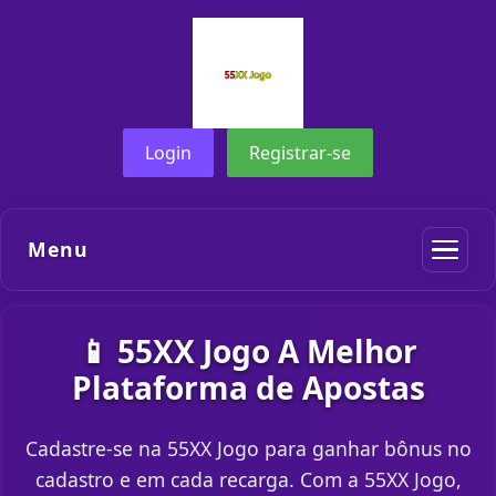
Login
Registrar-se
Menu
📱 55XX Jogo A Melhor
Plataforma de Apostas
Cadastre-se na 55XX Jogo para ganhar bônus no
cadastro e em cada recarga. Com a 55XX Jogo,