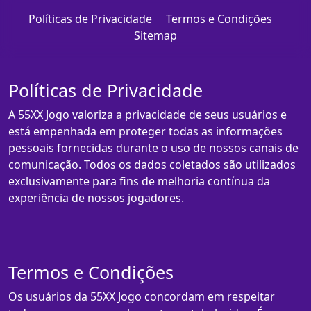
Políticas de Privacidade
Termos e Condições
Sitemap
Políticas de Privacidade
A 55XX Jogo valoriza a privacidade de seus usuários e
está empenhada em proteger todas as informações
pessoais fornecidas durante o uso de nossos canais de
comunicação. Todos os dados coletados são utilizados
exclusivamente para fins de melhoria contínua da
experiência de nossos jogadores.
Termos e Condições
Os usuários da 55XX Jogo concordam em respeitar