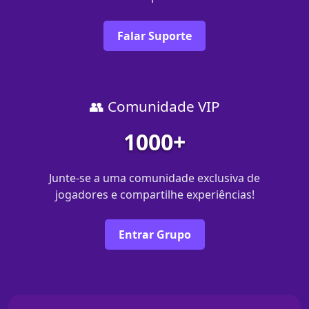
Falar Suporte
👥 Comunidade VIP
1000+
Junte-se a uma comunidade exclusiva de
jogadores e compartilhe experiências!
Entrar Grupo