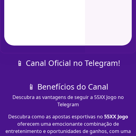
📱 Canal Oficial no Telegram!
📱 Benefícios do Canal
Descubra as vantagens de seguir a 55XX Jogo no
Telegram
Descubra como as apostas esportivas no
55XX Jogo
oferecem uma emocionante combinação de
entretenimento e oportunidades de ganhos, com uma