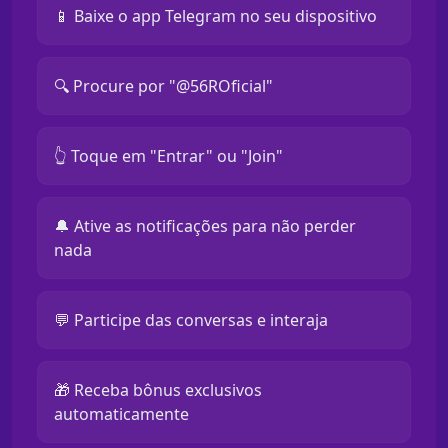
📱 Baixe o app Telegram no seu dispositivo
🔍 Procure por "@56ROficial"
👆 Toque em "Entrar" ou "Join"
🔔 Ative as notificações para não perder
nada
💬 Participe das conversas e interaja
🎁 Receba bônus exclusivos
automaticamente