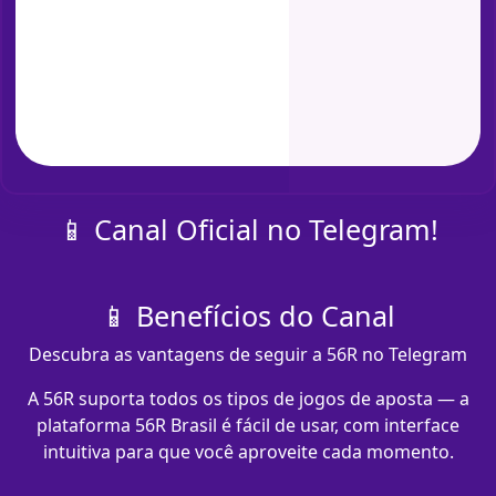
📱 Canal Oficial no Telegram!
📱 Benefícios do Canal
Descubra as vantagens de seguir a 56R no Telegram
A 56R suporta todos os tipos de jogos de aposta — a
plataforma 56R Brasil é fácil de usar, com interface
intuitiva para que você aproveite cada momento.