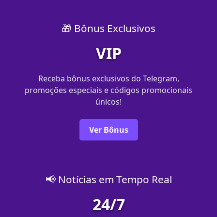
🎁 Bônus Exclusivos
VIP
Receba bônus exclusivos do Telegram,
promoções especiais e códigos promocionais
únicos!
Ver Bônus
📢 Notícias em Tempo Real
24/7