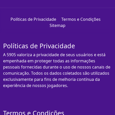
Políticas de Privacidade
Termos e Condições
Sitemap
Políticas de Privacidade
A 5905 valoriza a privacidade de seus usuários e está
empenhada em proteger todas as informações
pessoais fornecidas durante o uso de nossos canais de
comunicação. Todos os dados coletados são utilizados
exclusivamente para fins de melhoria contínua da
experiência de nossos jogadores.
Termos e Condições