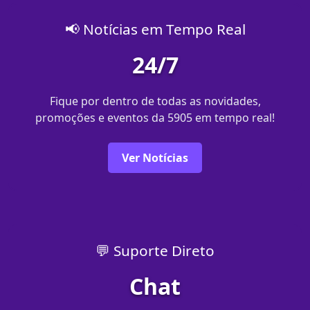
📢 Notícias em Tempo Real
24/7
Fique por dentro de todas as novidades,
promoções e eventos da 5905 em tempo real!
Ver Notícias
💬 Suporte Direto
Chat