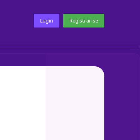
Login
Registrar-se