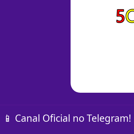
📱 Canal Oficial no Telegram!