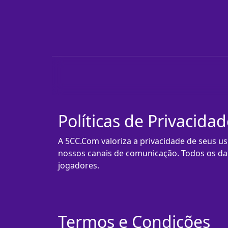
Políticas de Privacida
A 5CC.Com valoriza a privacidade de seus 
nossos canais de comunicação. Todos os dad
jogadores.
Termos e Condições