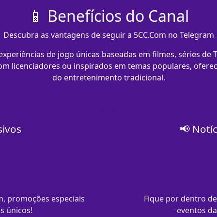
📱 Benefícios do Canal
Descubra as vantagens de seguir a 5CC.Com no Telegram
periências de jogo únicas baseadas em filmes, séries de TV
m licenciadores ou inspirados em temas populares, ofere
do entretenimento tradicional.
sivos
📢 Notí
m, promoções especiais
Fique por dentro d
s únicos!
eventos da