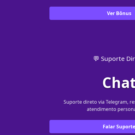
Ver Bônus
💬 Suporte Di
Cha
Suporte direto via Telegram, r
atendimento persona
Falar Suport