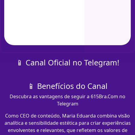
📱 Canal Oficial no Telegram!
📱 Benefícios do Canal
Descubra as vantagens de seguir a 615Bra.Com no
Telegram
Como CEO de conteúdo, Maria Eduarda combina visão
analítica e sensibilidade estética para criar experiências
envolventes e relevantes, que refletem os valores de