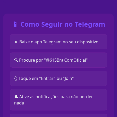
📱 Como Seguir no Telegram
📱 Baixe o app Telegram no seu dispositivo
🔍 Procure por "@615Bra.ComOficial"
👆 Toque em "Entrar" ou "Join"
🔔 Ative as notificações para não perder
nada