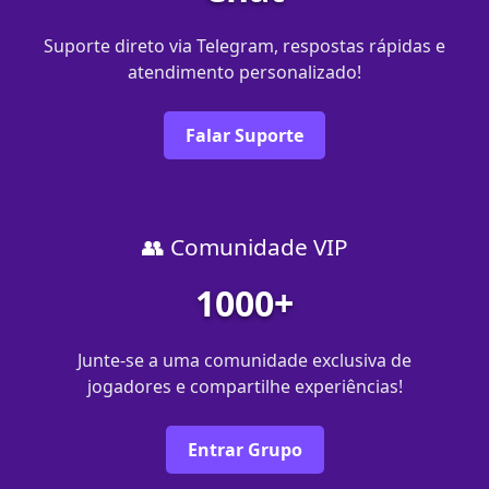
Suporte direto via Telegram, respostas rápidas e
atendimento personalizado!
Falar Suporte
👥 Comunidade VIP
1000+
Junte-se a uma comunidade exclusiva de
jogadores e compartilhe experiências!
Entrar Grupo