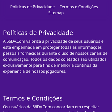
Políticas de Privacidade
Termos e Condições
Sitemap
Políticas de Privacidade
A 66Dv.Com valoriza a privacidade de seus usuários e
está empenhada em proteger todas as informações
pessoais fornecidas durante o uso de nossos canais de
comunicação. Todos os dados coletados são utilizados
exclusivamente para fins de melhoria contínua da
experiência de nossos jogadores.
Termos e Condições
Os usuários da 66Dv.Com concordam em respeitar