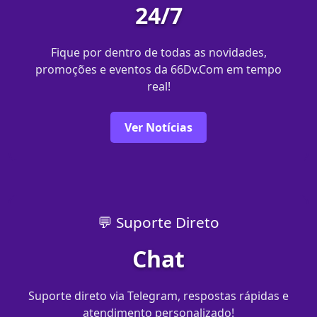
24/7
Fique por dentro de todas as novidades,
promoções e eventos da 66Dv.Com em tempo
real!
Ver Notícias
💬 Suporte Direto
Chat
Suporte direto via Telegram, respostas rápidas e
atendimento personalizado!