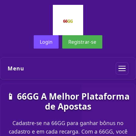
Login
Registrar-se
Menu
📱 66GG A Melhor Plataforma
de Apostas
Cadastre-se na 66GG para ganhar bônus no
cadastro e em cada recarga. Com a 66GG, você