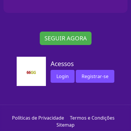
SEGUIR AGORA
Acessos
Login
Registrar-se
Políticas de Privacidade
Termos e Condições
Sitemap