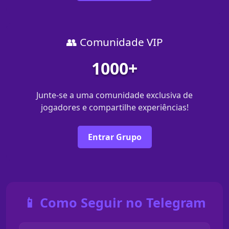
👥 Comunidade VIP
1000+
Junte-se a uma comunidade exclusiva de
jogadores e compartilhe experiências!
Entrar Grupo
📱 Como Seguir no Telegram