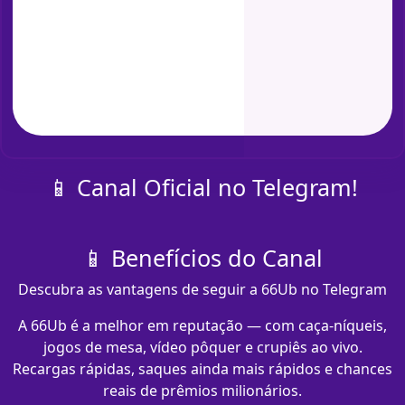
📱 Canal Oficial no Telegram!
📱 Benefícios do Canal
Descubra as vantagens de seguir a 66Ub no Telegram
A 66Ub é a melhor em reputação — com caça-níqueis,
jogos de mesa, vídeo pôquer e crupiês ao vivo.
Recargas rápidas, saques ainda mais rápidos e chances
reais de prêmios milionários.