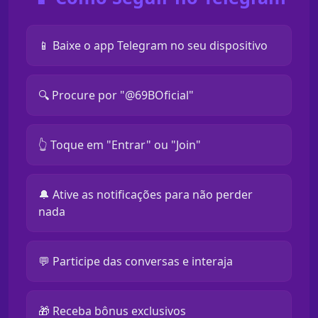
📱 Baixe o app Telegram no seu dispositivo
🔍 Procure por "@69BOficial"
👆 Toque em "Entrar" ou "Join"
🔔 Ative as notificações para não perder
nada
💬 Participe das conversas e interaja
🎁 Receba bônus exclusivos