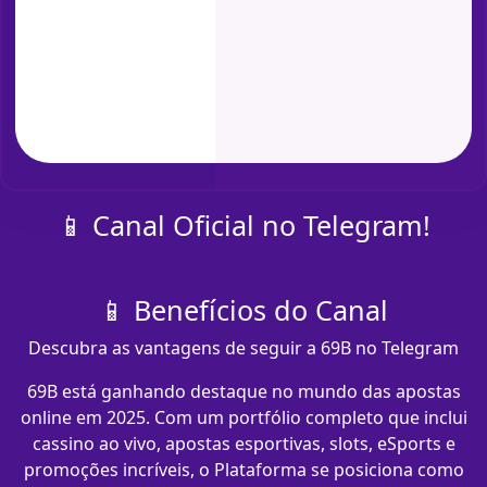
📱 Canal Oficial no Telegram!
📱 Benefícios do Canal
Descubra as vantagens de seguir a 69B no Telegram
69B está ganhando destaque no mundo das apostas
online em 2025. Com um portfólio completo que inclui
cassino ao vivo, apostas esportivas, slots, eSports e
promoções incríveis, o Plataforma se posiciona como