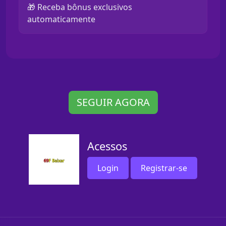
🎁 Receba bônus exclusivos
automaticamente
SEGUIR AGORA
Acessos
Login
Registrar-se