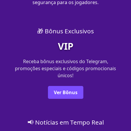
segurança para os jogadores.
🎁 Bônus Exclusivos
VIP
Receba bônus exclusivos do Telegram,
promoções especiais e códigos promocionais
únicos!
Ver Bônus
📢 Notícias em Tempo Real