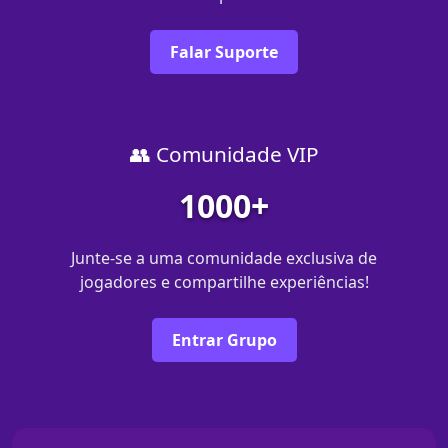
Falar Suporte
👥 Comunidade VIP
1000+
Junte-se a uma comunidade exclusiva de
jogadores e compartilhe experiências!
Entrar Grupo