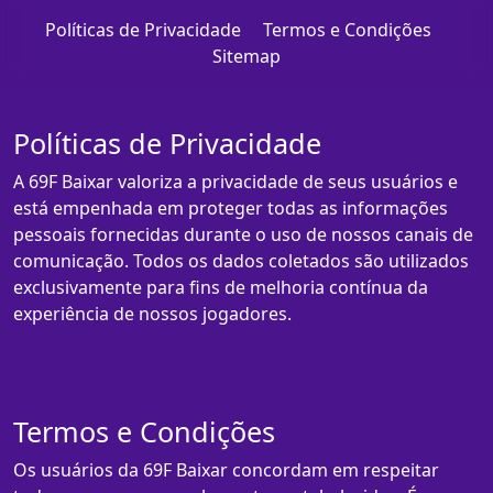
Políticas de Privacidade
Termos e Condições
Sitemap
Políticas de Privacidade
A 69F Baixar valoriza a privacidade de seus usuários e
está empenhada em proteger todas as informações
pessoais fornecidas durante o uso de nossos canais de
comunicação. Todos os dados coletados são utilizados
exclusivamente para fins de melhoria contínua da
experiência de nossos jogadores.
Termos e Condições
Os usuários da 69F Baixar concordam em respeitar