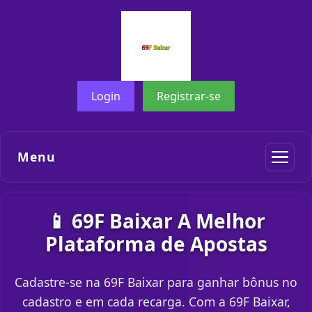
Login
Registrar-se
Menu
📱 69F Baixar A Melhor
Plataforma de Apostas
Cadastre-se na 69F Baixar para ganhar bônus no
cadastro e em cada recarga. Com a 69F Baixar,