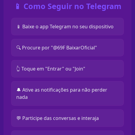
📱 Como Seguir no Telegram
📱 Baixe o app Telegram no seu dispositivo
🔍 Procure por "@69F BaixarOficial"
👆 Toque em "Entrar" ou "Join"
🔔 Ative as notificações para não perder
nada
💬 Participe das conversas e interaja