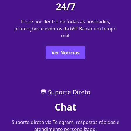
24/7
Fique por dentro de todas as novidades,
promoções e eventos da 69F Baixar em tempo
real!
Ver Notícias
💬 Suporte Direto
Chat
Suporte direto via Telegram, respostas rápidas e
atendimento personalizado!