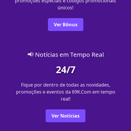
promoções especiais e códigos promocionais
únicos!
Ver Bônus
📢 Notícias em Tempo Real
24/7
Fique por dentro de todas as novidades,
promoções e eventos da 69K.Com em tempo
real!
Ver Notícias