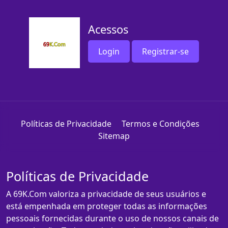
Acessos
Login
Registrar-se
Políticas de Privacidade
Termos e Condições
Sitemap
Políticas de Privacidade
A 69K.Com valoriza a privacidade de seus usuários e
está empenhada em proteger todas as informações
pessoais fornecidas durante o uso de nossos canais de