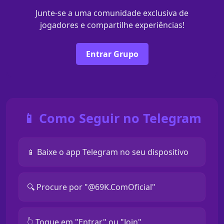
Junte-se a uma comunidade exclusiva de
jogadores e compartilhe experiências!
Entrar Grupo
📱 Como Seguir no Telegram
📱 Baixe o app Telegram no seu dispositivo
🔍 Procure por "@69K.ComOficial"
👆 Toque em "Entrar" ou "Join"