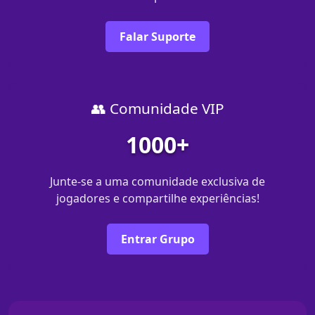
Falar Suporte
👥 Comunidade VIP
1000+
Junte-se a uma comunidade exclusiva de
jogadores e compartilhe experiências!
Entrar Grupo