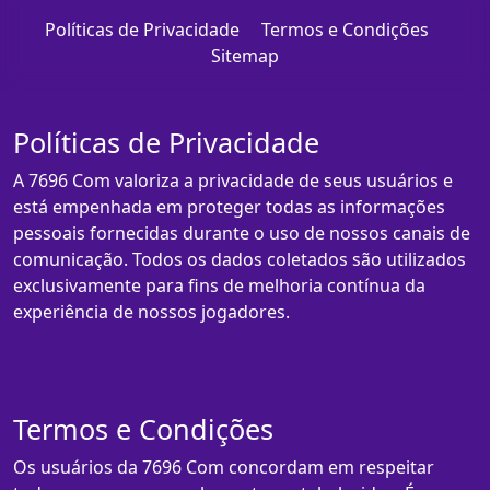
Políticas de Privacidade
Termos e Condições
Sitemap
Políticas de Privacidade
A 7696 Com valoriza a privacidade de seus usuários e
está empenhada em proteger todas as informações
pessoais fornecidas durante o uso de nossos canais de
comunicação. Todos os dados coletados são utilizados
exclusivamente para fins de melhoria contínua da
experiência de nossos jogadores.
Termos e Condições
Os usuários da 7696 Com concordam em respeitar