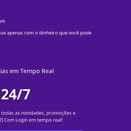
ram
ogue apenas com o dinheiro que você pode
cias em Tempo Real
24/7
e todas as novidades, promoções e
7J Com Login em tempo real!