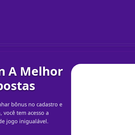
in A Melhor
postas
nhar bônus no cadastro e
, você tem acesso a
e jogo inigualável.