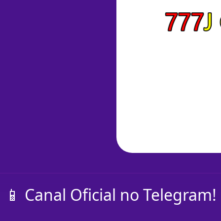
📱 Canal Oficial no Telegram!