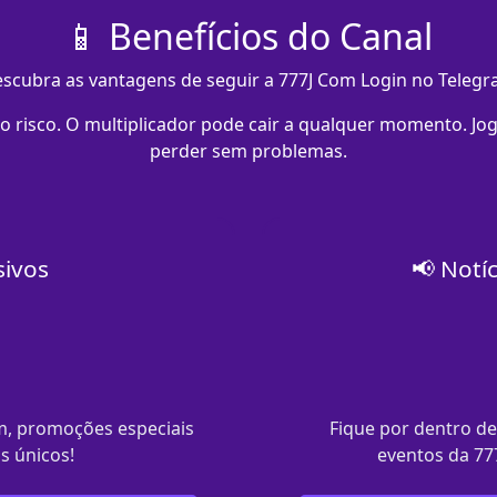
📱 Benefícios do Canal
scubra as vantagens de seguir a 777J Com Login no Teleg
lto risco. O multiplicador pode cair a qualquer momento. J
perder sem problemas.
sivos
📢 Notí
m, promoções especiais
Fique por dentro d
s únicos!
eventos da 77