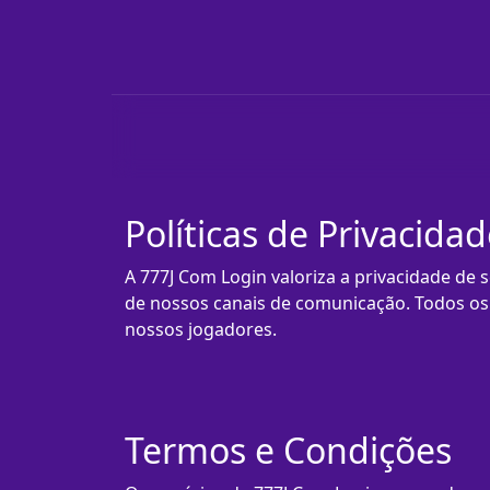
Políticas de Privacida
A 777J Com Login valoriza a privacidade de
de nossos canais de comunicação. Todos os 
nossos jogadores.
Termos e Condições