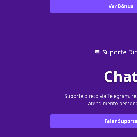
Ver Bônus
💬 Suporte Di
Cha
Suporte direto via Telegram, r
atendimento persona
Falar Suport