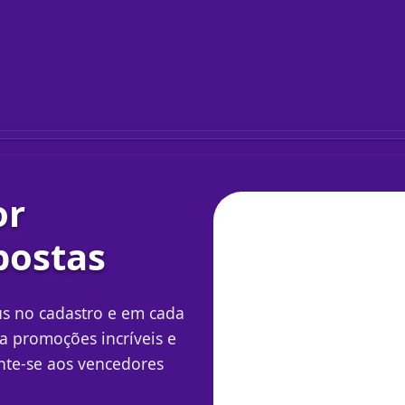
or
postas
s no cadastro e em cada
a promoções incríveis e
unte-se aos vencedores