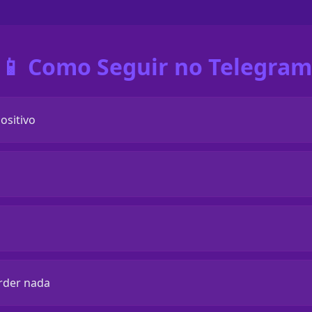
📱 Como Seguir no Telegram
ositivo
erder nada