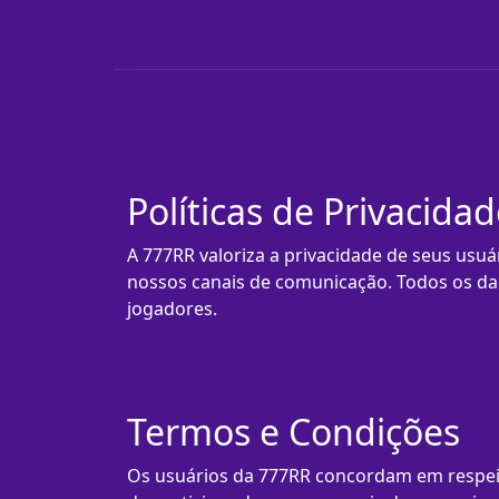
Políticas de Privacida
A 777RR valoriza a privacidade de seus usu
nossos canais de comunicação. Todos os dad
jogadores.
Termos e Condições
Os usuários da 777RR concordam em respeita