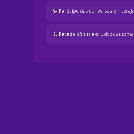
💬 Participe das conversas e interaj
🎁 Receba bônus exclusivos autom