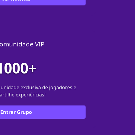
Comunidade VIP
1000+
unidade exclusiva de jogadores e
rtilhe experiências!
Entrar Grupo