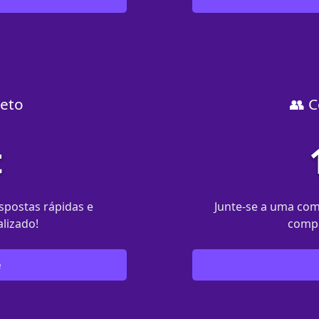
reto
👥 
t
espostas rápidas e
Junte-se a uma com
lizado!
compa
e