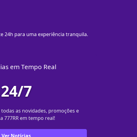
te 24h para uma experiência tranquila.
cias em Tempo Real
24/7
e todas as novidades, promoções e
a 777RR em tempo real!
Ver Notícias