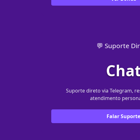
💬 Suporte Di
Cha
Suporte direto via Telegram, r
atendimento persona
Falar Suport