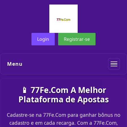
Login
Registrar-se
Menu
📱 77Fe.Com A Melhor
Plataforma de Apostas
Cadastre-se na 77Fe.Com para ganhar bônus no
cadastro e em cada recarga. Com a 77Fe.Com,