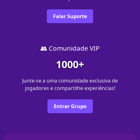
Falar Suporte
👥 Comunidade VIP
1000+
Junte-se a uma comunidade exclusiva de
jogadores e compartilhe experiências!
Entrar Grupo