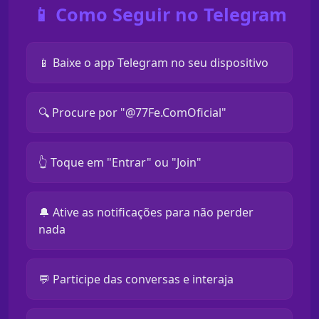
📱 Como Seguir no Telegram
📱 Baixe o app Telegram no seu dispositivo
🔍 Procure por "@77Fe.ComOficial"
👆 Toque em "Entrar" ou "Join"
🔔 Ative as notificações para não perder
nada
💬 Participe das conversas e interaja