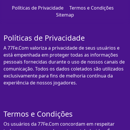
Políticas de Privacidade
Termos e Condições
Sitemap
Políticas de Privacidade
A 77Fe.Com valoriza a privacidade de seus usuários e
está empenhada em proteger todas as informações
pessoais fornecidas durante o uso de nossos canais de
comunicação. Todos os dados coletados são utilizados
exclusivamente para fins de melhoria contínua da
experiência de nossos jogadores.
Termos e Condições
Os usuários da 77Fe.Com concordam em respeitar