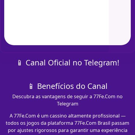
📱 Canal Oficial no Telegram!
📱 Benefícios do Canal
Descubra as vantagens de seguir a 77Fe.Com no
Telegram
A 77Fe.Com é um cassino altamente profissional —
todos os jogos da plataforma 77Fe.Com Brasil passam
por ajustes rigorosos para garantir uma experiência