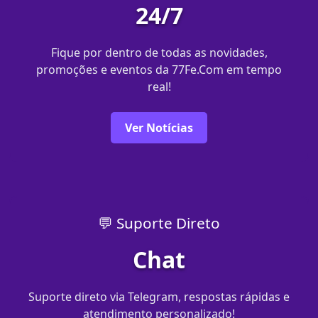
24/7
Fique por dentro de todas as novidades,
promoções e eventos da 77Fe.Com em tempo
real!
Ver Notícias
💬 Suporte Direto
Chat
Suporte direto via Telegram, respostas rápidas e
atendimento personalizado!