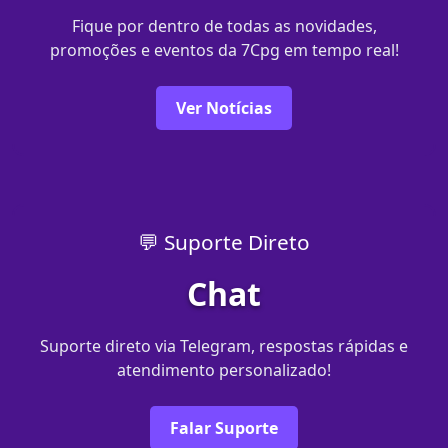
Fique por dentro de todas as novidades,
promoções e eventos da 7Cpg em tempo real!
Ver Notícias
💬 Suporte Direto
Chat
Suporte direto via Telegram, respostas rápidas e
atendimento personalizado!
Falar Suporte