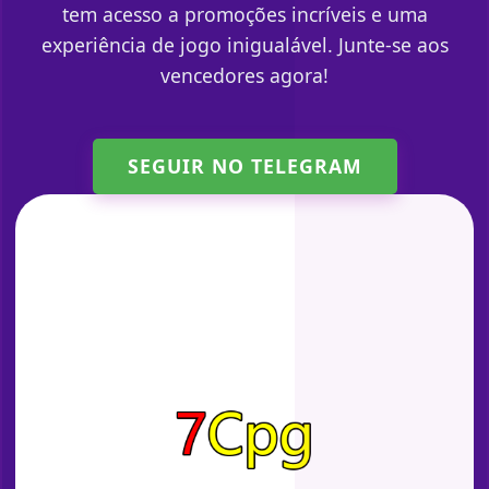
tem acesso a promoções incríveis e uma
experiência de jogo inigualável. Junte-se aos
vencedores agora!
SEGUIR NO TELEGRAM