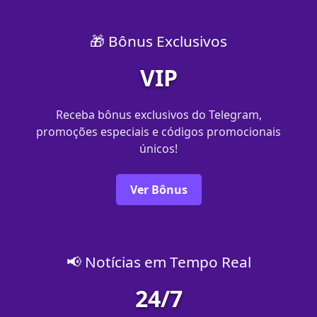
🎁 Bônus Exclusivos
VIP
Receba bônus exclusivos do Telegram,
promoções especiais e códigos promocionais
únicos!
Ver Bônus
📢 Notícias em Tempo Real
24/7