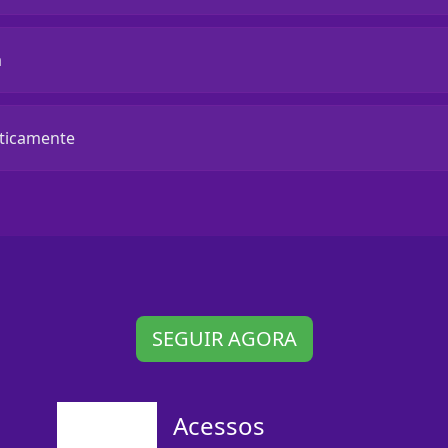
a
aticamente
SEGUIR AGORA
Acessos