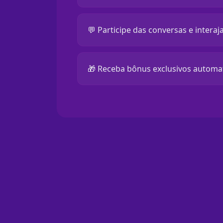
💬 Participe das conversas e interaj
🎁 Receba bônus exclusivos autom