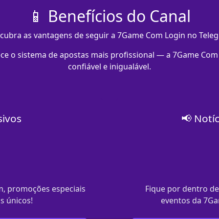
📱 Benefícios do Canal
cubra as vantagens de seguir a 7Game Com Login no Tele
ce o sistema de apostas mais profissional — a 7Game Com
confiável e inigualável.
sivos
📢 Notí
m, promoções especiais
Fique por dentro d
s únicos!
eventos da 7Ga