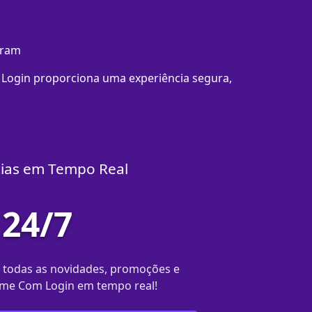
gram
 Login proporciona uma experiência segura,
cias em Tempo Real
24/7
e todas as novidades, promoções e
me Com Login em tempo real!