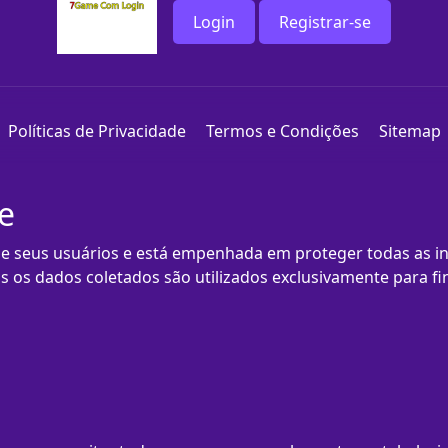
Login
Registrar-se
Políticas de Privacidade
Termos e Condições
Sitemap
de
de seus usuários e está empenhada em proteger todas as i
 os dados coletados são utilizados exclusivamente para fi