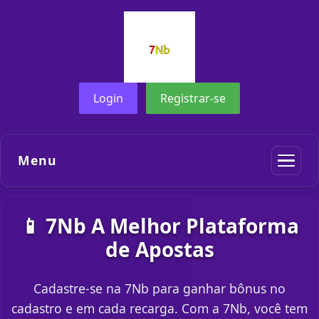
Login
Registrar-se
Menu
📱 7Nb A Melhor Plataforma
de Apostas
Cadastre-se na 7Nb para ganhar bônus no
cadastro e em cada recarga. Com a 7Nb, você tem