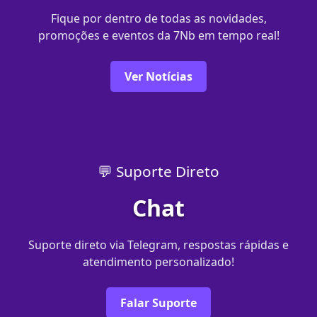
Fique por dentro de todas as novidades,
promoções e eventos da 7Nb em tempo real!
Ver Notícias
💬 Suporte Direto
Chat
Suporte direto via Telegram, respostas rápidas e
atendimento personalizado!
Falar Suporte