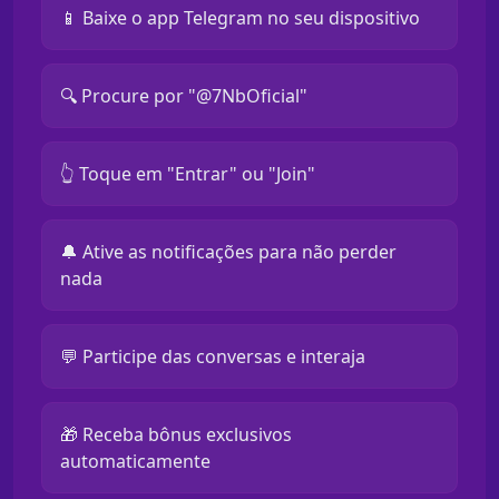
📱 Baixe o app Telegram no seu dispositivo
🔍 Procure por "@7NbOficial"
👆 Toque em "Entrar" ou "Join"
🔔 Ative as notificações para não perder
nada
💬 Participe das conversas e interaja
🎁 Receba bônus exclusivos
automaticamente