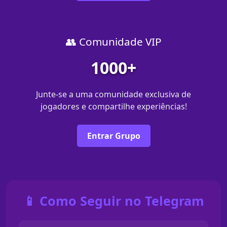
👥 Comunidade VIP
1000+
Junte-se a uma comunidade exclusiva de
jogadores e compartilhe experiências!
Entrar Grupo
📱 Como Seguir no Telegram