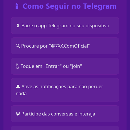
📱 Como Seguir no Telegram
📱 Baixe o app Telegram no seu dispositivo
🔍 Procure por "@7XX.ComOficial"
👆 Toque em "Entrar" ou "Join"
🔔 Ative as notificações para não perder
nada
💬 Participe das conversas e interaja