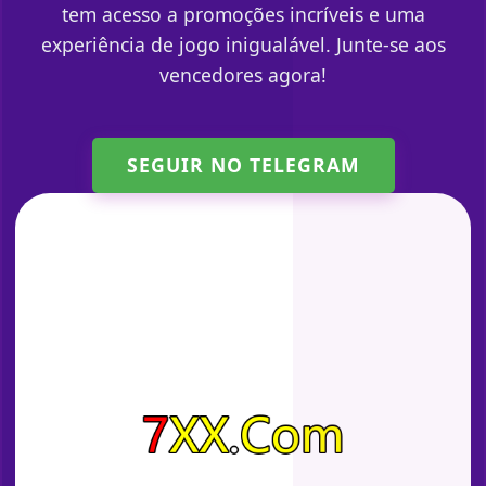
tem acesso a promoções incríveis e uma
experiência de jogo inigualável. Junte-se aos
vencedores agora!
SEGUIR NO TELEGRAM