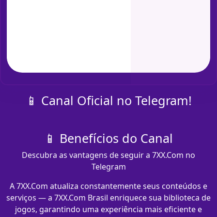
📱 Canal Oficial no Telegram!
📱 Benefícios do Canal
Descubra as vantagens de seguir a 7XX.Com no
Telegram
A 7XX.Com atualiza constantemente seus conteúdos e
serviços — a 7XX.Com Brasil enriquece sua biblioteca de
jogos, garantindo uma experiência mais eficiente e