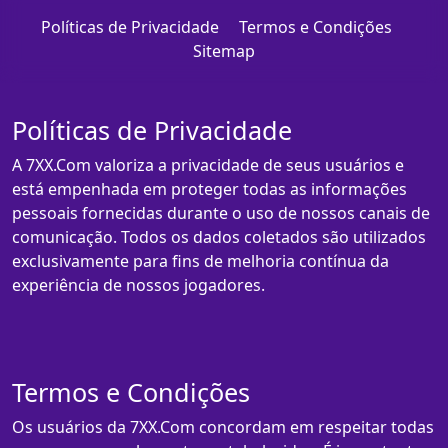
Políticas de Privacidade
Termos e Condições
Sitemap
Políticas de Privacidade
A 7XX.Com valoriza a privacidade de seus usuários e
está empenhada em proteger todas as informações
pessoais fornecidas durante o uso de nossos canais de
comunicação. Todos os dados coletados são utilizados
exclusivamente para fins de melhoria contínua da
experiência de nossos jogadores.
Termos e Condições
Os usuários da 7XX.Com concordam em respeitar todas