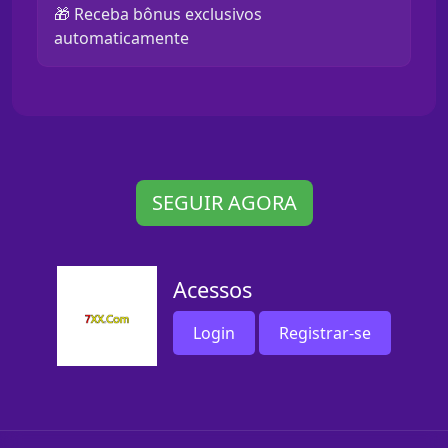
🎁 Receba bônus exclusivos
automaticamente
SEGUIR AGORA
Acessos
Login
Registrar-se