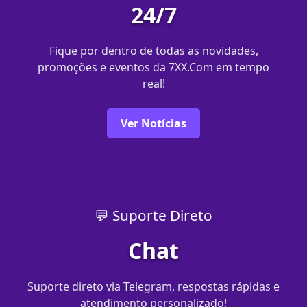
24/7
Fique por dentro de todas as novidades,
promoções e eventos da 7XX.Com em tempo
real!
Ver Notícias
💬 Suporte Direto
Chat
Suporte direto via Telegram, respostas rápidas e
atendimento personalizado!